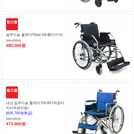
할인률
알루미늄 휠체어Triple A2(통타이어)
540,000원
480,000원
할인률
대성 알루미늄 휠체어 DS-801A(원터
치바퀴분리형)
[425,700원환급]
540,000원
473,000원