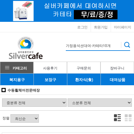
로그인
회원가입
마이페이지
카테고리
사용후기
구매문의
장바구니
복지용구
보장구
환자식(食)
대여상품
수동휠체어전문매장
정렬