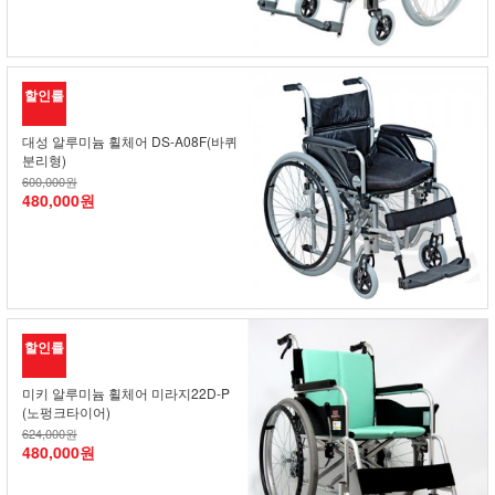
할인률
대성 알루미늄 휠체어 DS-A08F(바퀴
분리형)
600,000원
480,000원
할인률
미키 알루미늄 휠체어 미라지22D-P
(노펑크타이어)
624,000원
480,000원