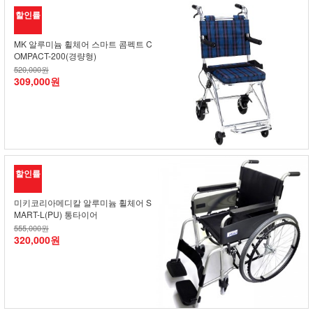
할인률
MK 알루미늄 휠체어 스마트 콤펙트 C
OMPACT-200(경량형)
520,000원
309,000원
할인률
미키코리아메디칼 알루미늄 휠체어 S
MART-L(PU) 통타이어
555,000원
320,000원