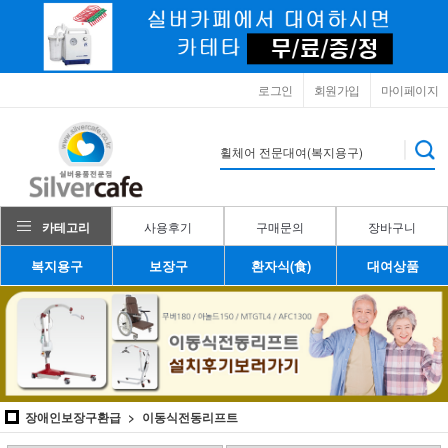
로그인
회원가입
마이페이지
카테고리
사용후기
구매문의
장바구니
복지용구
보장구
환자식(食)
대여상품
장애인보장구환급
이동식전동리프트