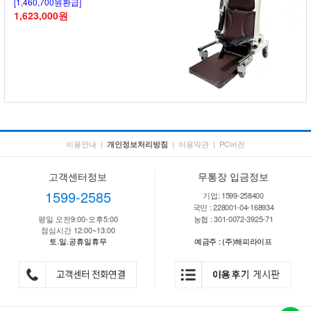
[1,460,700원환급]
1,623,000원
이용안내
|
|
이용약관
|
PC버전
개인정보처리방침
고객센터정보
무통장 입금정보
1599-2585
기업: 1599-258400
국민 : 228001-04-168934
평일 오전9:00-오후5:00
농협 : 301-0072-3925-71
점심시간 12:00~13:00
토.일.공휴일휴무
예금주 : (주)해피라이프