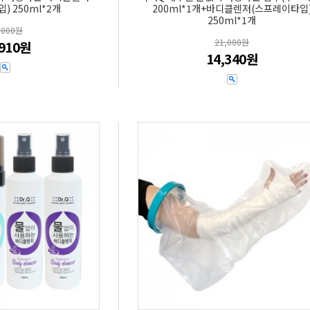
) 250ml*2개
200ml*1개+바디클렌저(스프레이타입
250ml*1개
,000원
21,000원
,910원
14,340원