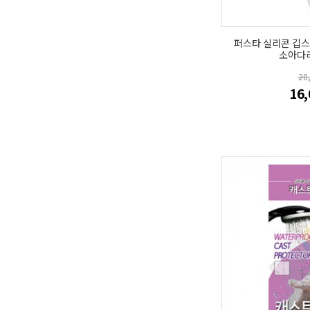
퍼스타 실리콘 깁
소아다
20
16