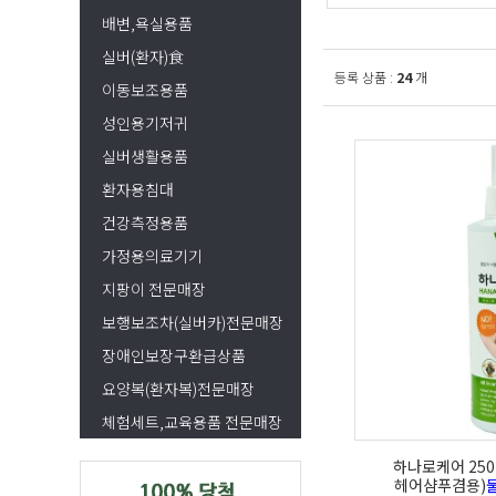
배변,욕실용품
실버(환자)食
등록 상품 :
24
개
이동보조용품
성인용기저귀
실버생활용품
환자용침대
건강측정용품
가정용의료기기
지팡이 전문매장
보행보조차(실버카)전문매장
장애인보장구환급상품
요양복(환자복)전문매장
체험세트,교육용품 전문매장
하나로케어 250
헤어샴푸겸용)