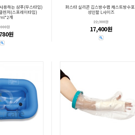
 사용하는 샴푸(무스타입)
퍼스타 실리콘 깁스방수랩 캐스트방수포
디클렌저(스프레이타입)
성인팔 L사이즈
ml*2개
22,300원
,000원
17,400원
,780원