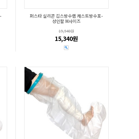
-
퍼스타 실리콘 깁스방수랩 캐스트방수포-
성인팔 M사이즈
19,940원
15,340원