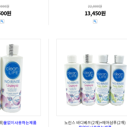
,000원
22,000원
500원
13,450원
개)
물없이사용하는제품
노린스 바디베쓰(2개)+헤어샴푸(2개)