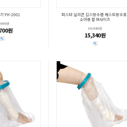
 YH-2001
퍼스타 실리콘 깁스방수랩 캐스트방수포
소아용 팔 M사이즈
,000원
19,940원
,700원
15,340원