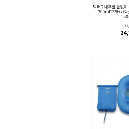
닥터Q 내추럴 물없이
200ml*2개+바
250
33
24