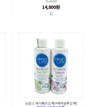
25,000원
14,800원
노린스 바디베쓰(1개)+헤어샴푸(1개)