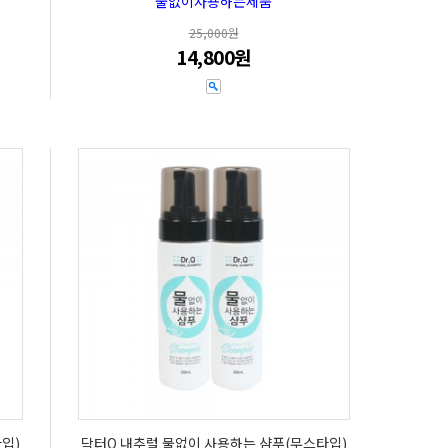
물없이사용하는제품
25,000원
14,800원
입)
닥터Q 내추럴 물없이 사용하는 샴푸(무스타입)