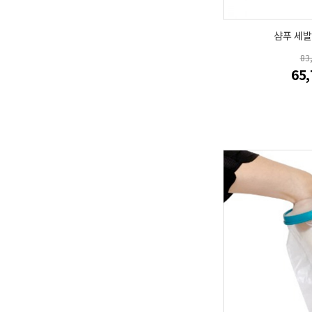
샴푸 세발기
83
65