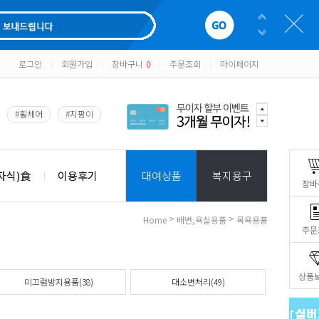
로그인
회원가입
장바구니
0
주문조회
마이페이지
|
|
|
|
#휠체어
#지팡이
자식)食
이용후기
대여상품
복지용구
장바
>
>
Home
배변,욕실용품
목욕용품
주문
상품
미끄럼방지용품(38)
대소변처리(49)