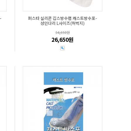
-
퍼스타 실리콘 깁스방수랩 캐스트방수포-
성인다리 L사이즈(허벅지)
34,650원
26,650원