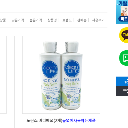
상품
|
낮은가격
|
높은가격
|
상품명
|
브랜드
|
판매순
|
사용후기
노린스 바디베쓰(2개)
물없이사용하는제품