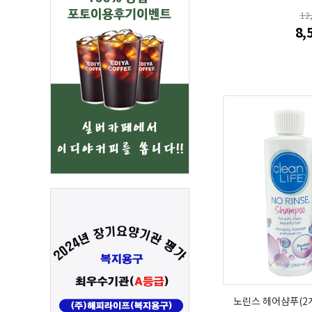
12
8,
노린스 헤어샴푸(2