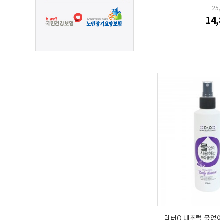
25
14
닥터Q 내추럴 물없