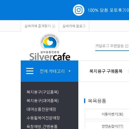
실버카페 즐겨찾기
실버카페 블로그
전체 카테고리
복지용구 구매품목
복지용구(구입품목)
목욕용품
복지용구(대여품목)
대여상품전문매장
이동식변기(38)
수동휠체어전문매장
욕창예방,간병용품
안전손잡이(77)