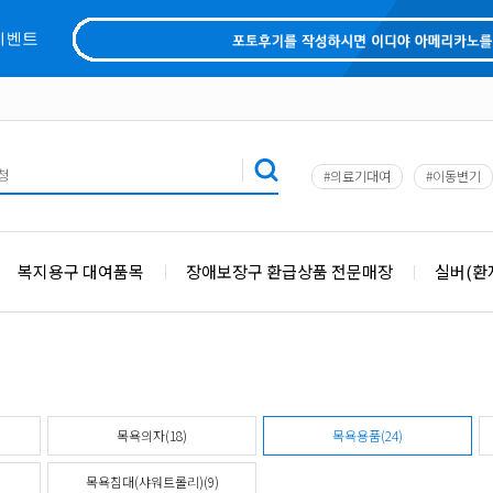
#의료기대여
#이동변기
복지용구 대여품목
장애보장구 환급상품 전문매장
실버(환
목욕의자(18)
목욕용품(24)
목욕침대(샤워트롤리)(9)