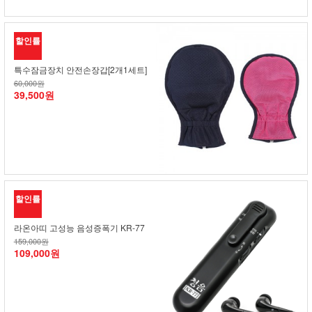
할인률
특수잠금장치 안전손장갑[2개1세트]
60,000원
39,500원
할인률
라온아띠 고성능 음성증폭기 KR-77
159,000원
109,000원