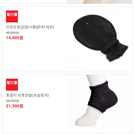
할인률
안전손장갑(망사형)[2개1세트]
49,000원
14,400원
할인률
뒷꿈치 보호양말(보습효과)
28,000원
21,300원