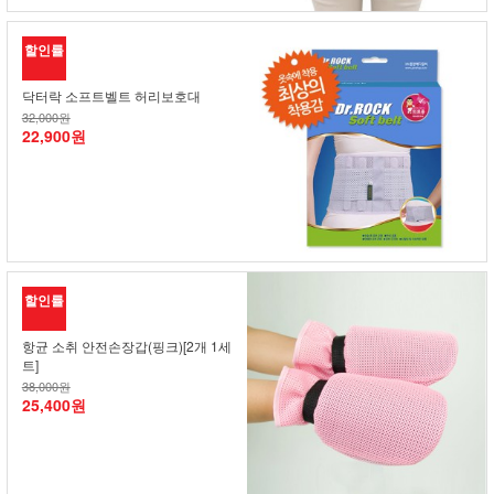
할인률
닥터락 소프트벨트 허리보호대
32,000원
22,900원
할인률
항균 소취 안전손장갑(핑크)[2개 1세
트]
38,000원
25,400원