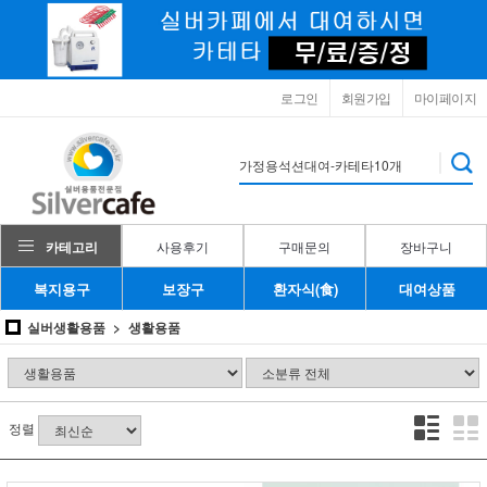
로그인
회원가입
마이페이지
카테고리
사용후기
구매문의
장바구니
복지용구
보장구
환자식(食)
대여상품
실버생활용품
생활용품
정렬