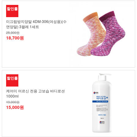
할인률
미끄럼방지양말 4DM-306(여성용)(수
면양말) 3켤레 1세트
25,300원
18,700원
할인률
케어미 어르신 전용 고보습 바디로션
1000ml
19,000원
15,000원