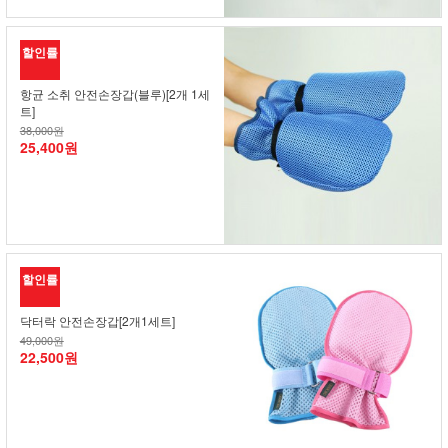
할인률
항균 소취 안전손장갑(블루)[2개 1세
트]
38,000원
25,400원
할인률
닥터락 안전손장갑[2개1세트]
49,000원
22,500원