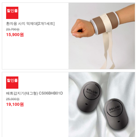
할인률
환자용 사지 억제대[2개1세트]
23,790원
15,900원
할인률
배회감지기(태그형) CS06BHB01D
25,000원
19,100원