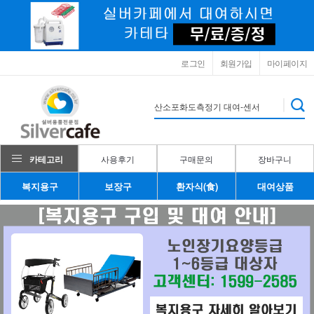
로그인
회원가입
마이페이지
카테고리
사용후기
구매문의
장바구니
복지용구
보장구
환자식(食)
대여상품