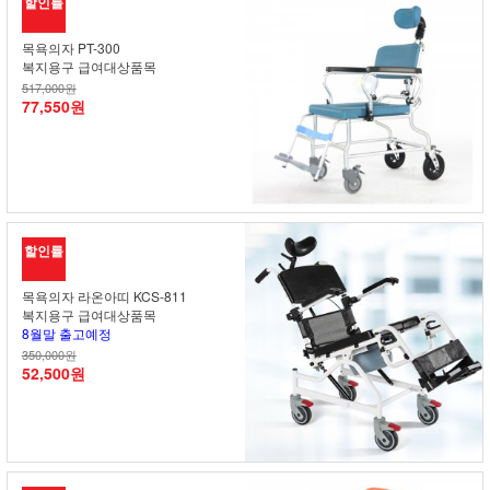
할인률
목욕의자 PT-300
복지용구 급여대상품목
517,000원
77,550원
할인률
목욕의자 라온아띠 KCS-811
복지용구 급여대상품목
8월말 출고예정
350,000원
52,500원