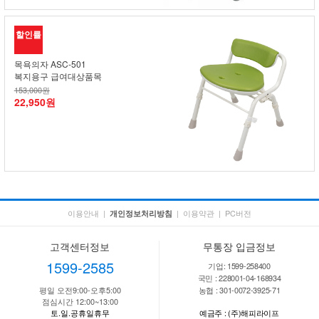
할인률
목욕의자 ASC-501
복지용구 급여대상품목
153,000원
22,950원
이용안내
|
|
이용약관
|
PC버전
개인정보처리방침
고객센터정보
무통장 입금정보
1599-2585
기업: 1599-258400
국민 : 228001-04-168934
평일 오전9:00-오후5:00
농협 : 301-0072-3925-71
점심시간 12:00~13:00
토.일.공휴일휴무
예금주 : (주)해피라이프