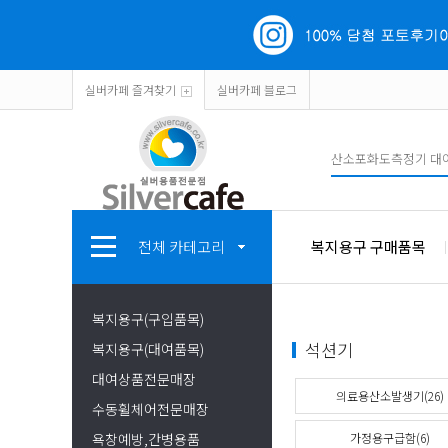
실버카페 즐겨찾기
실버카페 블로그
전체 카테고리
복지용구 구매품목
복지용구(구입품목)
석션기
복지용구(대여품목)
대여상품전문매장
의료용산소발생기(26)
수동휠체어전문매장
욕창예방,간병용품
가정용구급함(6)