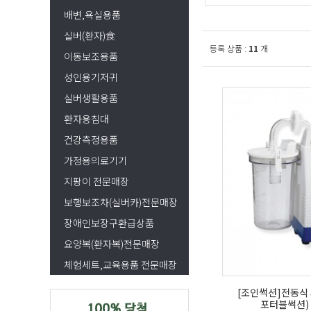
배변,욕실용품
실버(환자)食
등록 상품 :
11
개
이동보조용품
성인용기저귀
실버생활용품
환자용침대
건강측정용품
가정용의료기기
지팡이 전문매장
보행보조차(실버카)전문매장
장애인보장구환급상품
요양복(환자복)전문매장
체험세트,교육용품 전문매장
[조인썩션]전동식
포터블썩션) 