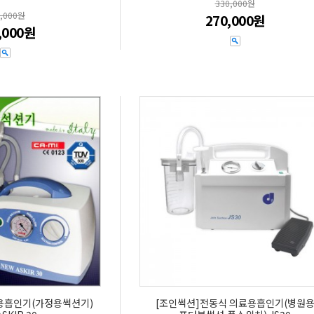
330,000원
0,000원
270,000원
,000원
료용흡인기(가정용썩션기)
[조인썩션]전동식 의료용흡인기(병원