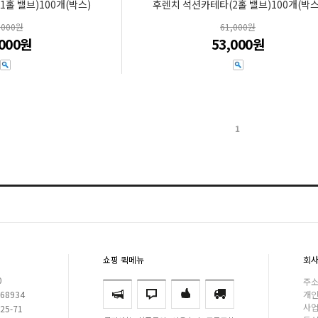
홀 밸브)100개(박스)
후렌치 석션카테타(2홀 밸브)100개(박스
,000원
61,000원
,000원
53,000원
1
쇼핑 퀵메뉴
회사
0
주소
168934
개인
사업
925-71