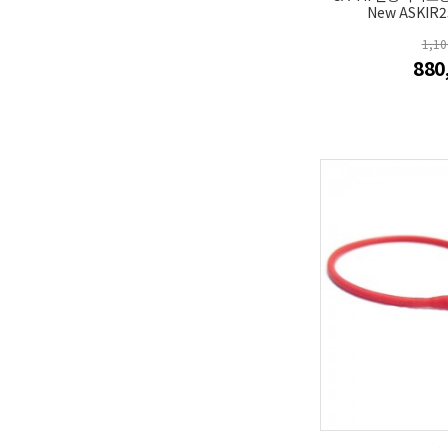
New ASKIR2
1,1
880