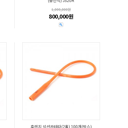
(충전식) JS20R
1,000,000원
800,000원
후렌치 석션카테타(2홀) 100개(박스)