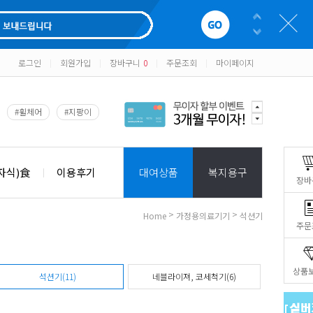
로그인
회원가입
장바구니
0
주문조회
마이페이지
|
|
|
|
#휠체어
#지팡이
자식)食
이용후기
대여상품
복지용구
장바
>
>
Home
가정용의료기기
석션기
주문
상품
석션기(11)
네블라이져, 코세척기(6)