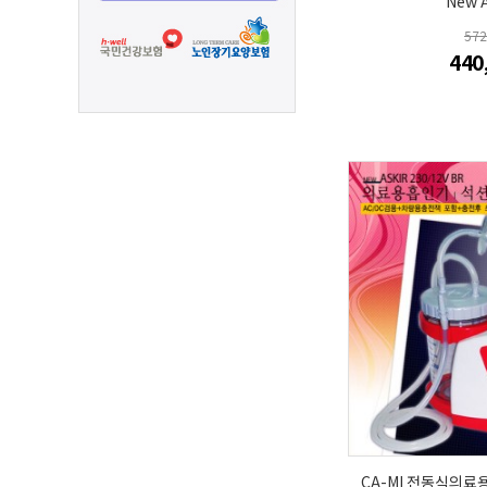
New A
57
440
CA-MI 전동식의