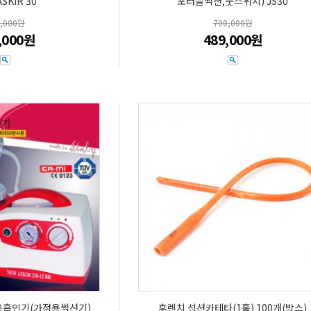
SKIR 30
포터블썩션,풋스위치) JS30
2,000원
700,000원
,000원
489,000원
료용흡인기(가정용썩션기)
후렌치 석션카테타(1홀) 100개(박스)