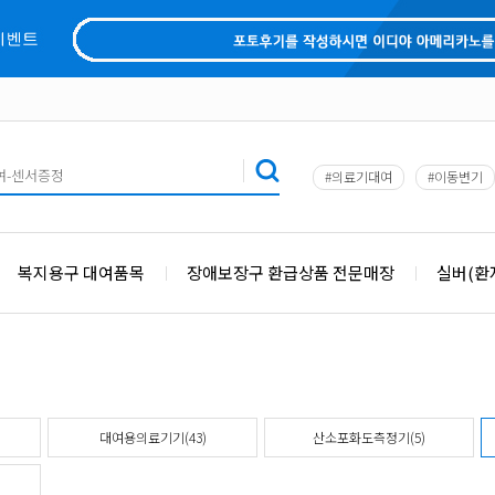
#의료기대여
#이동변기
복지용구 대여품목
장애보장구 환급상품 전문매장
실버(환
대여용의료기기(43)
산소포화도측정기(5)