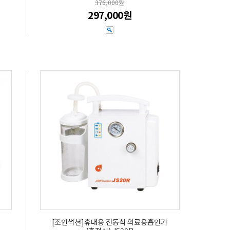
376,000원
297,000원
용
[조인썩션]휴대용 전동식 의료용흡인기