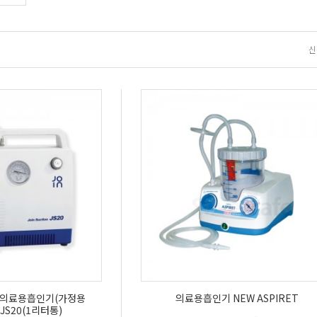
신
 의료용흡인기(가정용
의료용흡인기 NEW ASPIRET
JS20(1리터통)