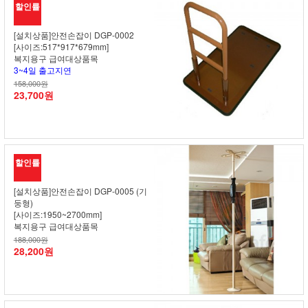
할인률
[설치상품]안전손잡이 DGP-0002
[사이즈:517*917*679mm]
복지용구 급여대상품목
3~4일 출고지연
158,000원
23,700원
할인률
[설치상품]안전손잡이 DGP-0005 (기
둥형)
[사이즈:1950~2700mm]
복지용구 급여대상품목
188,000원
28,200원