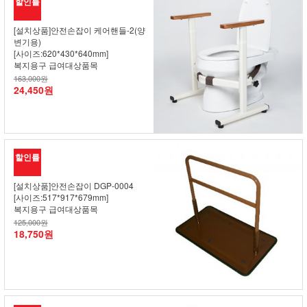
할인률
[설치상품]안전손잡이 케어핸들-2(양
변기용)
[사이즈:620*430*640mm]
복지용구 급여대상품목
163,000원
24,450원
할인률
[설치상품]안전손잡이 DGP-0004
[사이즈:517*917*679mm]
복지용구 급여대상품목
125,000원
18,750원