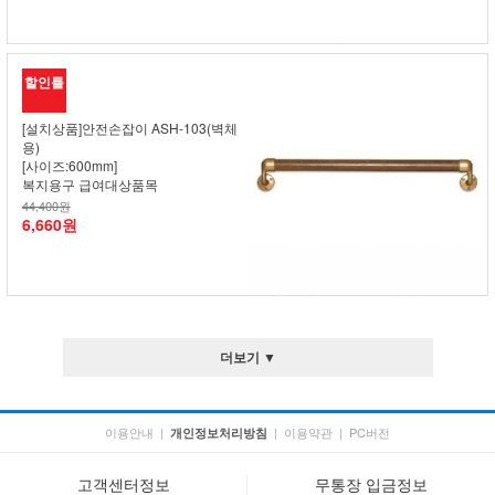
할인률
[설치상품]안전손잡이 ASH-103(벽체
용)
[사이즈:600mm]
복지용구 급여대상품목
44,400원
6,660원
더보기 ▼
이용안내
|
|
이용약관
|
PC버전
개인정보처리방침
고객센터정보
무통장 입금정보