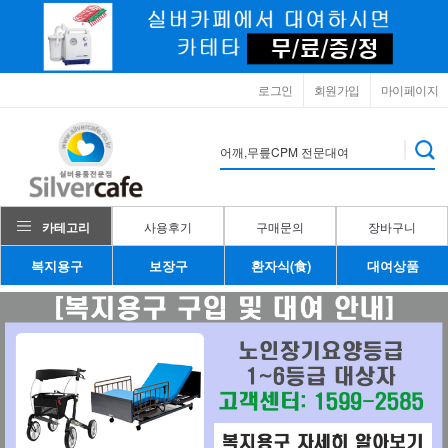
로그인
회원가입
마이페이지
카테고리
사용후기
구매문의
장바구니
복지용구
보장구
환자식(食)
대여상품