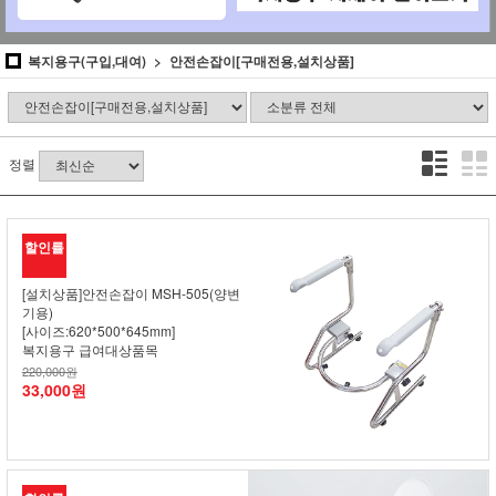
복지용구(구입,대여)
안전손잡이[구매전용,설치상품]
정렬
할인률
[설치상품]안전손잡이 MSH-505(양변
기용)
[사이즈:620*500*645mm]
복지용구 급여대상품목
220,000원
33,000원