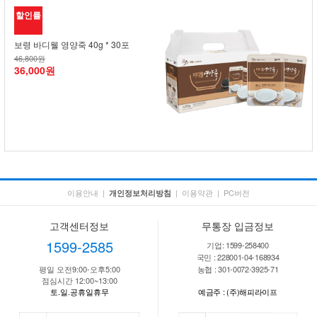
할인률
보령 바디웰 영양죽 40g * 30포
46,800원
36,000원
이용안내
|
|
이용약관
|
PC버전
개인정보처리방침
고객센터정보
무통장 입금정보
1599-2585
기업: 1599-258400
국민 : 228001-04-168934
평일 오전9:00-오후5:00
농협 : 301-0072-3925-71
점심시간 12:00~13:00
토.일.공휴일휴무
예금주 : (주)해피라이프