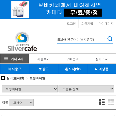
로그인
회원가입
마이페이지
카테고리
사용후기
구매문의
장바구니
복지용구
보장구
환자식(食)
대여상품
실버(환자)食
보령바디웰
정렬