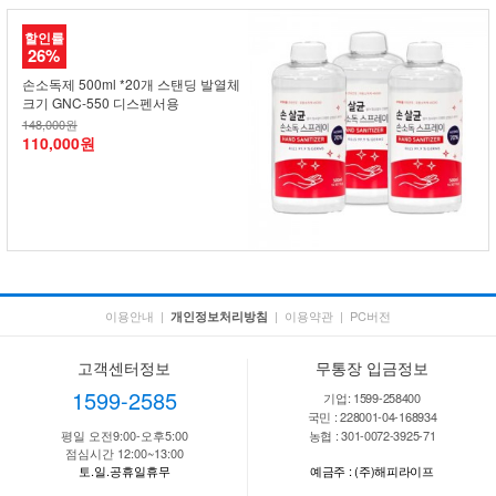
할인률
26%
손소독제 500ml *20개 스탠딩 발열체
크기 GNC-550 디스펜서용
148,000원
110,000원
이용안내
|
|
이용약관
|
PC버전
개인정보처리방침
고객센터정보
무통장 입금정보
1599-2585
기업: 1599-258400
국민 : 228001-04-168934
평일 오전9:00-오후5:00
농협 : 301-0072-3925-71
점심시간 12:00~13:00
토.일.공휴일휴무
예금주 : (주)해피라이프