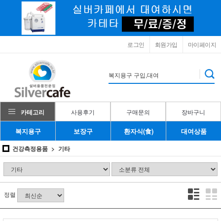
로그인
회원가입
마이페이지
카테고리
사용후기
구매문의
장바구니
복지용구
보장구
환자식(食)
대여상품
건강측정용품
기타
정렬