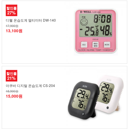
할인률
27%
디웰 온습도계 멀티미터 DW-140
17,900원
13,100원
할인률
21%
아쿠바 디지털 온습도계 CS-204
18,900원
15,000원