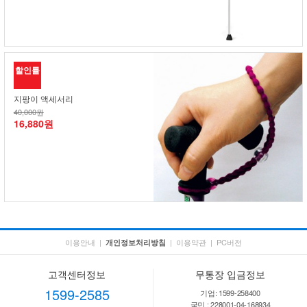
할인률
지팡이 액세서리
40,000원
16,880원
이용안내
|
|
이용약관
|
PC버전
개인정보처리방침
고객센터정보
무통장 입금정보
1599-2585
기업: 1599-258400
국민 : 228001-04-168934