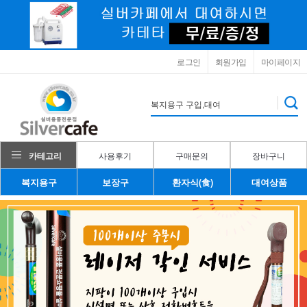
로그인
회원가입
마이페이지
카테고리
사용후기
구매문의
장바구니
복지용구
보장구
환자식(食)
대여상품