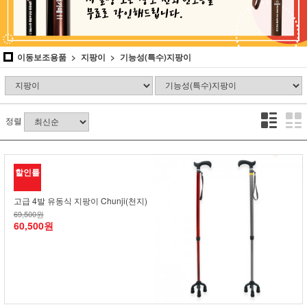
이동보조용품
지팡이
기능성(특수)지팡이
정렬
할인률
고급 4발 유동식 지팡이 Chunji(천지)
69,500원
60,500원