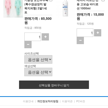
기능성 노인우주복
케어미 어르신 전
(특수잠금장치 발
용 고보습 바디로
목지퍼형) 2벌1세
션 1000ml
트
판매가격 : 15,000
판매가격 : 85,500
원
원
적립금 : 120원
적립금 : 850원
사이즈선택
색상선택
선택상품 장바구니 담기
이용안내
|
|
이용약관
|
PC버전
개인정보처리방침