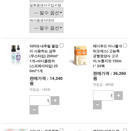
일회용센서구입수량
재사용센서대여
닥터Q 내추럴 물없
메디푸드 미니웰 O
이 사용하는 샴푸
S(오에스) 고농축
(무스타입) 200ml*
균형영양식 고구
1개+바디클렌저
마,누룽지맛 150m
(스프레이타입) 25
l * 24팩
0ml*1개
판매가격 : 36,260
판매가격 : 14,340
원
원
적립금 : 360원
적립금 : 140원