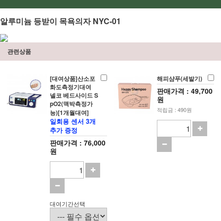
알루미늄 등받이 목욕의자 NYC-01
관련상품
[대여상품]산소포
해피샴푸(세발기)
화도측정기대여
판매가격 : 49,700
넬코 베드사이드 S
원
pO2(맥박측정가
적립금 : 490원
능)[1개월대여]
일회용 센서 3개
추가 증정
판매가격 : 76,000
원
대여기간선택