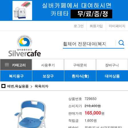
로그인
회원가입
마이페이지
카테고리
사용후기
구매문의
장바구니
복지용구
보장구
환자식(食)
대여상품
배변,욕실용품
목욕의자
상품번호
729650
소비자가
218,400원
165,000
판매가격
원
적립금
1,600원
배송비
무료(도서,산간지역제외)