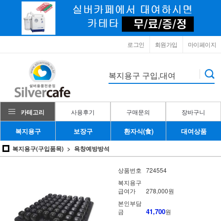
로그인
회원가입
마이페이지
카테고리
사용후기
구매문의
장바구니
복지용구
보장구
환자식(食)
대여상품
복지용구(구입품목)
욕창예방방석
상품번호
724554
복지용구
급여가
278,000원
본인부담
41,700
금
원