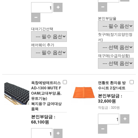
본인부담율
대여기간선택
첫구매(장기요양인정
서)
에어웨이 추가
재구매(수급자성함)
욕창예방매트리스
면황토 환자용 방
AD-1300 MUTE F
수시트 2장1세트
OAM(교대부양,폼,
본인부담금 :
뮤트기능)
32,600원
복지용구 급여대상
적립금 : 320원
품목
본인부담금 :
68,100원