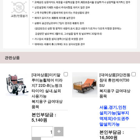
관련상품
[대여상품]미키알
[대여상품]3단전동
루미늄휠체어 미라
침대 휴먼케어T30
지7 22D-B(노펑크
SU
타이어) 실내,실외
복지용구 급여대상
사용가능
품목
복지용구 급여대상
품목
서울,경기,인천
설치가능(일부지
본인부담금 :
역제외)수도권주
5,140원
말설치가능
본인부담금 :
16,500원