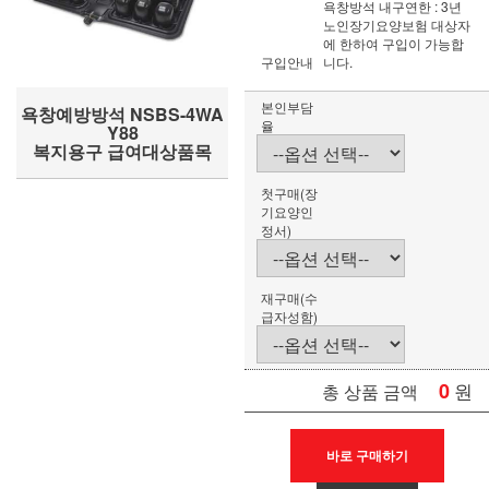
욕창방석 내구연한 : 3년
노인장기요양보험 대상자
에 한하여 구입이 가능합
구입안내
니다.
본인부담
욕창예방방석 NSBS-4WA
율
Y88
복지용구 급여대상품목
첫구매(장
기요양인
정서)
재구매(수
급자성함)
0
원
총 상품 금액
바로 구매하기