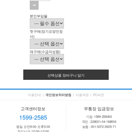
본인부담율
첫구매(장기요양인정
서)
재구매(수급자성함)
선택상품 장바구니 담기
이용안내
|
|
이용약관
|
PC버전
개인정보처리방침
고객센터정보
무통장 입금정보
1599-2585
기업: 1599-258400
국민 : 228001-04-168934
평일 오전9:00-오후5:00
농협 : 301-0072-3925-71
점심시간 12:00~13:00