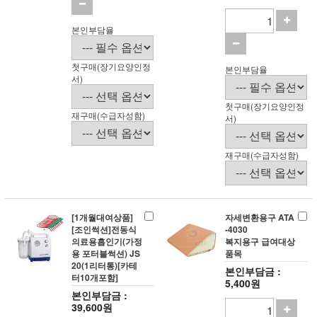
본인부담율
첫구매(장기요양인정
본인부담율
서)
첫구매(장기요양인정
재구매(수급자성함)
서)
재구매(수급자성함)
[1개월대여상품]
자세변환용구 ATA
[조인썩션]전동식
-4030
의료용흡인기(가정
복지용구 급여대상
용 포터블썩션) JS
품목
20(1리터통)[카테
본인부담금 :
터10개포함]
5,400원
본인부담금 :
39,600원