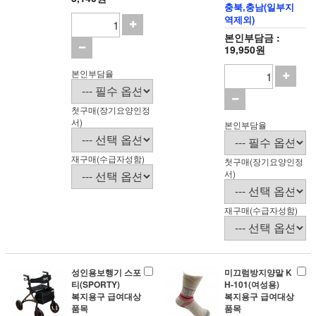
충북,충남(일부지
역제외)
본인부담금 :
19,950원
본인부담율
첫구매(장기요양인정
서)
본인부담율
재구매(수급자성함)
첫구매(장기요양인정
서)
재구매(수급자성함)
성인용보행기 스포
미끄럼방지양말 K
티(SPORTY)
H-101(여성용)
복지용구 급여대상
복지용구 급여대상
품목
품목