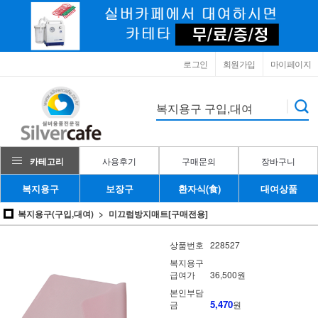
로그인
회원가입
마이페이지
카테고리
사용후기
구매문의
장바구니
복지용구
보장구
환자식(食)
대여상품
복지용구(구입,대여)
미끄럼방지매트[구매전용]
상품번호
228527
복지용구
급여가
36,500원
본인부담
5,470
금
원