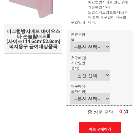
미끄럼방지매트 연간구매
가능수량 : 5개
노인장기요양보험 대상자
에 한하여 구입이 가능합
구입안내
니다.
미끄럼방지매트 바이오스
본인부담
타 논슬립매트Ⅲ
율
[사이즈114.6cm*52.8cm]
복지용구 급여대상품목
첫구매(장
기요양인
정서)
재구매(수
급자성함)
0
원
총 상품 금액
바로 구매하기