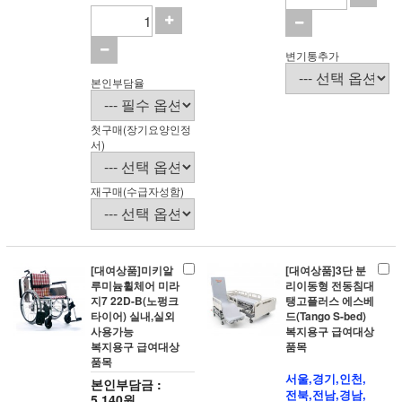
변기통추가
본인부담율
첫구매(장기요양인정
서)
재구매(수급자성함)
[대여상품]미키알
[대여상품]3단 분
루미늄휠체어 미라
리이동형 전동침대
지7 22D-B(노펑크
탱고플러스 에스베
타이어) 실내,실외
드(Tango S-bed)
사용가능
복지용구 급여대상
복지용구 급여대상
품목
품목
서울,경기,인천,
본인부담금 :
전북,전남,경남,
5,140원