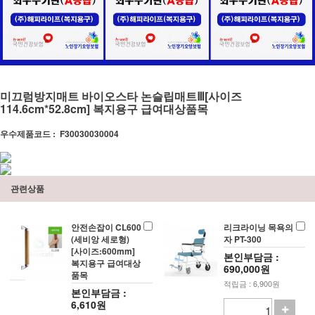
미끄럼방지매트 바이오스타 논슬립매트Ⅲ[사이즈
114.6cm*52.8cm] 복지용구 급여대상품목
우수제품코드 :
F30030030004
관련상품
안전손잡이 CL600
리크라이닝 목욕의
(세비앙 세로형)
자 PT-300
[사이즈:600mm]
본인부담금 :
복지용구 급여대상
690,000원
품목
적립금 : 6,900원
본인부담금 :
6,610원