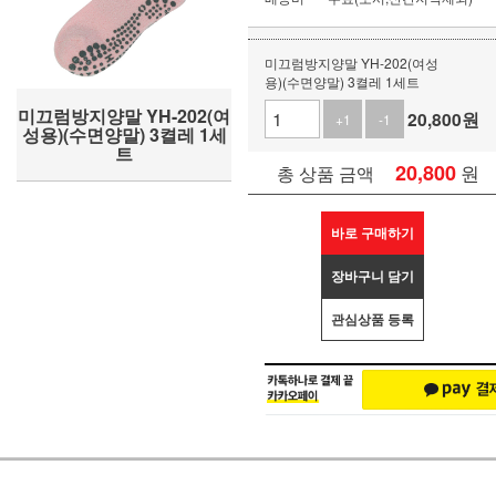
미끄럼방지양말 YH-202(여성
용)(수면양말) 3켤레 1세트
미끄럼방지양말 YH-202(여
20,800
원
+1
-1
성용)(수면양말) 3켤레 1세
트
20,800
원
총 상품 금액
바로 구매하기
장바구니 담기
관심상품 등록