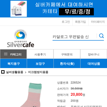
로그인
회원가입
마이페이지
카테고리
사용후기
구매문의
장바구니
복지용구
보장구
환자식(食)
대여상품
실버생활용품
미끄럼방지용품
상품번호
226524
소비자가
30,500원
20,800
판매가격
원
적립금
200원
배송비
무료(도서,산간지역제외)