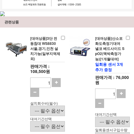
관련상품
[대여상품]3단 전
[대여상품]산소포
동침대 WS8830
화도측정기대여
서울,경기,인천 설
넬코 베드사이드 S
치가능(일부지역제
pO2(맥박측정가
외)
능)[1개월대여]
일회용 센서 3개
판매가격 :
추가 증정
108,500원
판매가격 : 76,000
원
설치회수비(필수)
대여기간선택
대여기간선택
일회용센서구입수량