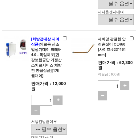
재사용센서대여
[처방전대상 대여
세비앙 관절형 안
상품]
의료용 산소
전손잡이 CE460
발생기대여 크레버
[사이즈:623*461
4.0 - 독일제조[건
mm]
강보험공단 가정산
판매가격 : 62,300
소치료서비스 처방
원
전 환급상품][1개
적립금 : 630원
월대여]
판매가격 : 12,000
원
처방전발급여부
대여기간선택