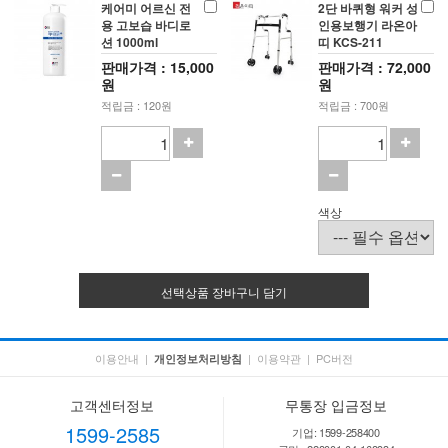
케어미 어르신 전
2단 바퀴형 워커 성
용 고보습 바디로
인용보행기 라온아
션 1000ml
띠 KCS-211
판매가격 : 15,000
판매가격 : 72,000
원
원
적립금 : 120원
적립금 : 700원
색상
선택상품 장바구니 담기
이용안내
|
|
이용약관
|
PC버전
개인정보처리방침
고객센터정보
무통장 입금정보
1599-2585
기업: 1599-258400