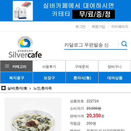
로그인
회원가입
마이페이지
카테고리
사용후기
구매문의
장바구니
복지용구
보장구
환자식(食)
대여상품
실버(환자)食
노인,환자죽
상품번호
222724
소비자가
23,000원
20,350
판매가격
원
적립금
200원
배송비
무료(도서,산간지역제외)