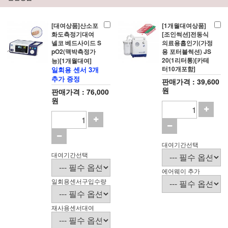
[대여상품]산소포
[1개월대여상품]
화도측정기대여
[조인썩션]전동식
넬코 베드사이드 S
의료용흡인기(가정
pO2(맥박측정가
용 포터블썩션) JS
20(1리터통)[카테
능)[1개월대여]
터10개포함]
일회용 센서 3개
추가 증정
판매가격 : 39,600
원
판매가격 : 76,000
원
대여기간선택
대여기간선택
에어웨이 추가
일회용센서구입수량
재사용센서대여