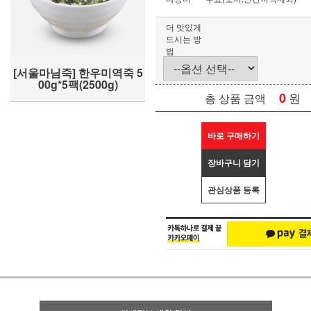
더 맛있게
드시는 방
법
[서울마님죽] 한우미역죽 5
00g*5팩(2500g)
0
원
총 상품 금액
바로 구매하기
장바구니 담기
관심상품 등록