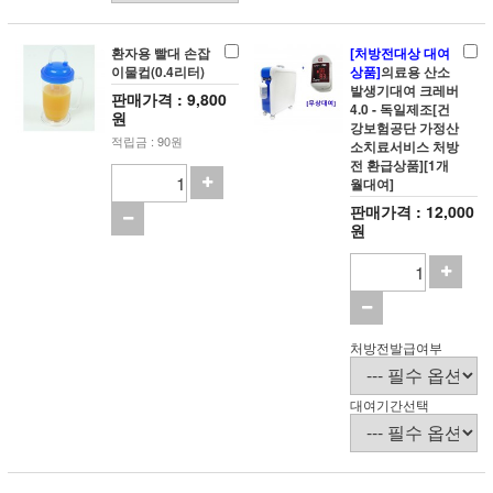
환자용 빨대 손잡
[처방전대상 대여
이물컵(0.4리터)
상품]
의료용 산소
발생기대여 크레버
판매가격 : 9,800
4.0 - 독일제조[건
원
강보험공단 가정산
적립금 : 90원
소치료서비스 처방
전 환급상품][1개
월대여]
판매가격 : 12,000
원
처방전발급여부
대여기간선택