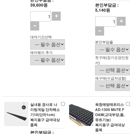
39,600원
본인부담금 :
5,140원
대여기간선택
본인부담율
에어웨이 추가
첫구매(장기요양인정
서)
재구매(수급자성함)
실내용 경사로 나
욕창예방매트리스
이팅게일 단차해소
AD-1300 MUTE F
기10(단차1cm)
OAM(교대부양,폼,
복지용구 급여대상
뮤트기능)
품목
복지용구 급여대상
품목
본인부담금 :