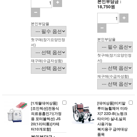
본인부담금 :
18,750원
본인부담율
본인부담율
첫구매(장기요양인정
서)
첫구매(장기요양인정
서)
재구매(수급자성함)
재구매(수급자성함)
[1개월대여상품]
[대여상품]미키알
[조인썩션]전동식
루미늄휠체어 미라
의료용흡인기(가정
지7 22D-B(노펑크
용 포터블썩션) JS
타이어) 실내,실외
20(1리터통)[카테
사용가능
터10개포함]
복지용구 급여대상
품목
본인부담금 :