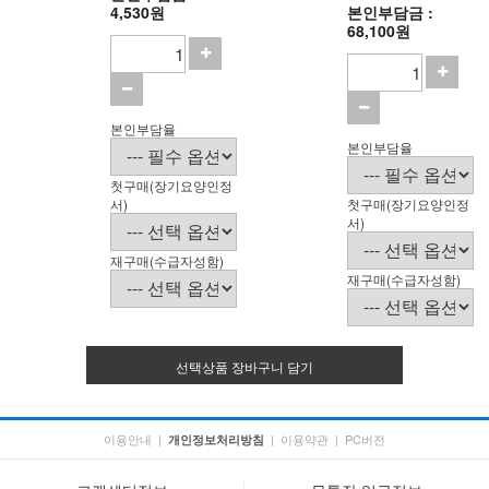
4,530원
본인부담금 :
68,100원
본인부담율
본인부담율
첫구매(장기요양인정
서)
첫구매(장기요양인정
서)
재구매(수급자성함)
재구매(수급자성함)
선택상품 장바구니 담기
이용안내
|
|
이용약관
|
PC버전
개인정보처리방침