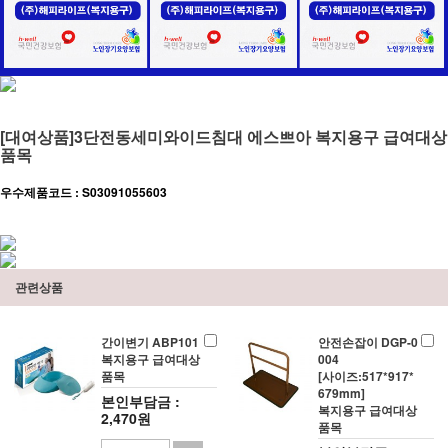
[대여상품]3단전동세미와이드침대 에스쁘아 복지용구 급여대상
품목
우수제품코드 : S03091055603
관련상품
간이변기 ABP101
안전손잡이 DGP-0
복지용구 급여대상
004
품목
[사이즈:517*917*
679mm]
본인부담금 :
복지용구 급여대상
2,470원
품목