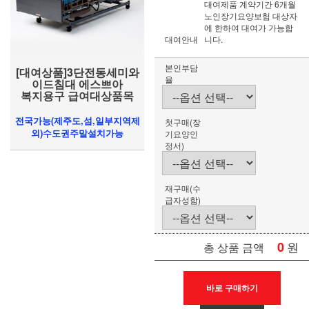
대여제품 계약기간 6개월
노인장기요양보험 대상자
에 한하여 대여가 가능합
대여안내
니다.
본인부담
[대여상품]3단전동세미와
율
이드침대 에스쁘아
복지용구 급여대상품목
전국가능(제주도,섬,일부지역제
첫구매(장
외)수도권주말설치가능
기요양인
정서)
재구매(수
급자성함)
0
원
총 상품 금액
바로 구매하기