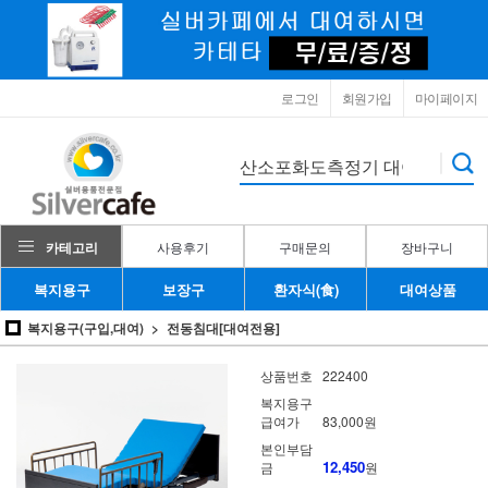
로그인
회원가입
마이페이지
카테고리
사용후기
구매문의
장바구니
복지용구
보장구
환자식(食)
대여상품
복지용구(구입,대여)
전동침대[대여전용]
상품번호
222400
복지용구
급여가
83,000원
본인부담
12,450
금
원