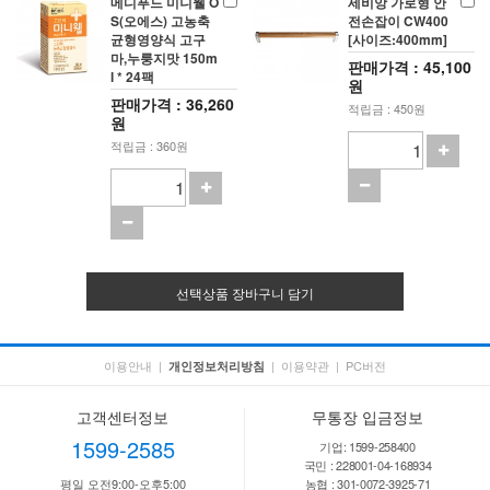
메디푸드 미니웰 O
세비앙 가로형 안
S(오에스) 고농축
전손잡이 CW400
균형영양식 고구
[사이즈:400mm]
마,누룽지맛 150m
판매가격 : 45,100
l * 24팩
원
판매가격 : 36,260
적립금 : 450원
원
적립금 : 360원
선택상품 장바구니 담기
이용안내
|
|
이용약관
|
PC버전
개인정보처리방침
고객센터정보
무통장 입금정보
1599-2585
기업: 1599-258400
국민 : 228001-04-168934
평일 오전9:00-오후5:00
농협 : 301-0072-3925-71