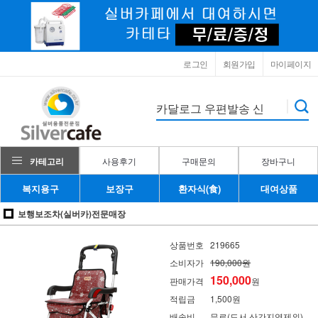
로그인
회원가입
마이페이지
카테고리
사용후기
구매문의
장바구니
복지용구
보장구
환자식(食)
대여상품
보행보조차(실버카)전문매장
상품번호
219665
소비자가
190,000원
150,000
판매가격
원
적립금
1,500원
배송비
무료(도서,산간지역제외)