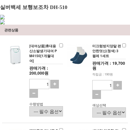
실버백세 보행보조차 DH-510
관련상품
[대여상품]휴대용
미끄럼방지양말 편
산소발생기대여 P
안한덧신(청색) 3
M4150[1개월대
켤레 1세트
여]
판매가격 : 19,700
판매가격 :
원
200,000원
적립금 : 190원
수령방법
색상선택