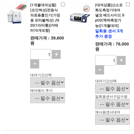
[1개월대여상품]
[대여상품]산소포
[조인썩션]전동식
화도측정기대여
의료용흡인기(가정
넬코 베드사이드 S
용 포터블썩션) JS
pO2(맥박측정가
20(1리터통)[카테
능)[1개월대여]
터10개포함]
일회용 센서 3개
추가 증정
판매가격 : 39,600
원
판매가격 : 76,000
원
대여기간선택
대여기간선택
에어웨이 추가
일회용센서구입수량
재사용센서대여