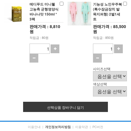
메디푸드 미니웰
기능성 노인우주복
고농축 균형영양식
(특수잠금장치 발
바나나맛 150ml *
목지퍼형) 2벌1세
3팩
트
판매가격 : 8,810
판매가격 : 85,500
원
원
적립금 : 80원
적립금 : 850원
사이즈선택
색상선택
선택상품 장바구니 담기
이용안내
|
|
이용약관
|
PC버전
개인정보처리방침