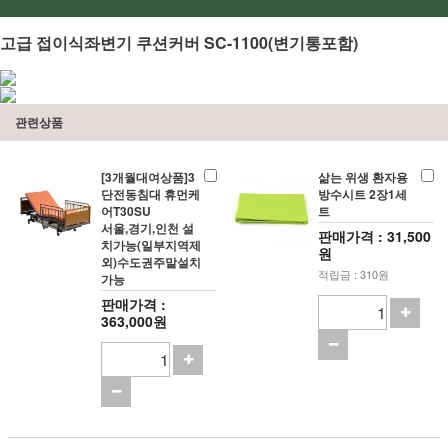
고급 접이식좌변기 쿠션커버 SC-1100(변기통포함)
관련상품
[3개월대여상품]3
삶는 위생 환자용
단전동침대 휴먼케
방수시트 2장1세
어T30SU
트
서울,경기,인천 설
판매가격 : 31,500
치가능(일부지역제
원
외)수도권주말설치
적립금 : 310원
가능
판매가격 :
363,000원