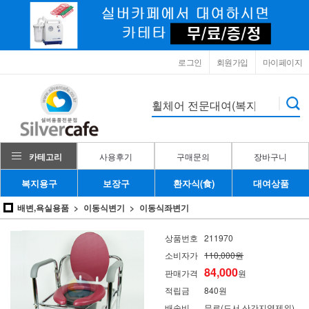
로그인
회원가입
마이페이지
카테고리
사용후기
구매문의
장바구니
복지용구
보장구
환자식(食)
대여상품
배변,욕실용품
이동식변기
이동식좌변기
상품번호
211970
소비자가
110,000원
84,000
판매가격
원
적립금
840원
배송비
무료(도서,산간지역제외)