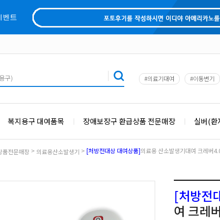
#의료기대여
#이동변기
복지용구 대여품목
장애보장구 환급상품 전문매장
실버(환
>
>
[처방전대상 대여상품]
의료용 산소발생기대여 크레버4.
상품전문매장
의료용산소발생기
[처방전
여 크레버