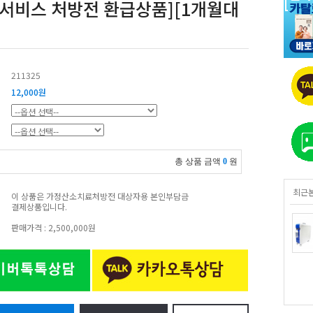
서비스 처방전 환급상품][1개월대
211325
12,000원
총 상품 금액
0
원
최근
이 상품은 가정산소치료처방전 대상자용 본인부담금
결제상품입니다.
판매가격 : 2,500,000원