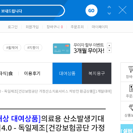
로그인
회원가입
장바구니
0
주문조회
마이페이지
|
|
|
|
#휠체어
#지팡이
자식)食
이용후기
대여상품
복지용구
장바
0 - 독일제조[건강보험공단 가정산소치료서비스 처방전 환급상품][1개월대여]
주문
상품
대상 대여상품]
의료용 산소발생기대
4.0 - 독일제조[건강보험공단 가정