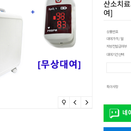
산소치료
여]
상품번호
대여가격 / 월
처방전발급여부
대여기간선택
특이사항