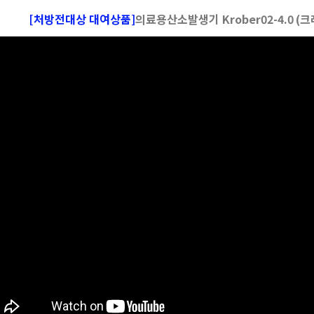
[처방전대상 대여상품]
의료용
산소발생기 Krober02-4.0
(크