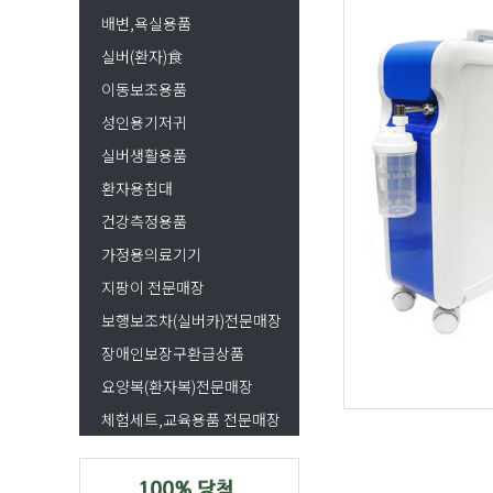
배변,욕실용품
실버(환자)食
이동보조용품
성인용기저귀
실버생활용품
환자용침대
건강측정용품
가정용의료기기
지팡이 전문매장
보행보조차(실버카)전문매장
장애인보장구환급상품
요양복(환자복)전문매장
체험세트,교육용품 전문매장