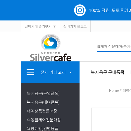
실버카페 즐겨찾기
실버카페 블로그
전체 카테고리
복지용구 구매품목
>
Home
대여
복지용구(구입품목)
복지용구(대여품목)
대여상품전문매장
수동휠체어전문매장
욕창예방,간병용품