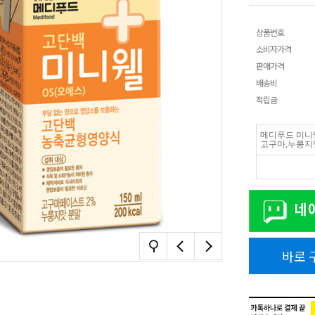
상품번호
소비자가격
판매가격
배송비
적립금
메디푸드 미니웰
고구마,누룽지맛 1
바로 