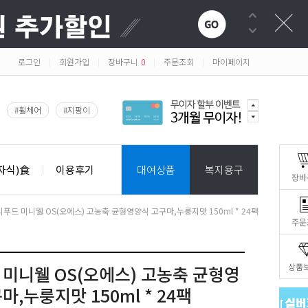
로그인
회원가입
장바구니
0
주문조회
마이페이지
|
|
|
|
#휠체어
#지팡이
자식)食
이용후기
대여상품
복지용구
장바
디푸드 미니웰 OS(오에스) 고농축 균형영양식 고구마,누룽지맛 150ml * 24팩
주문
상품
미니웰 OS(오에스) 고농축 균형영
마,누룽지맛 150ml * 24팩