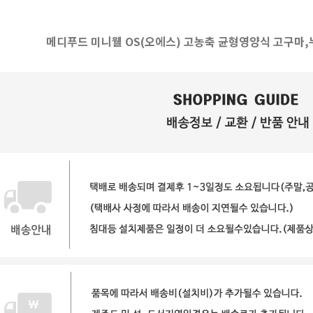
메디푸드 미니웰 OS(오에스) 고농축 균형영양식 고구마,누룽