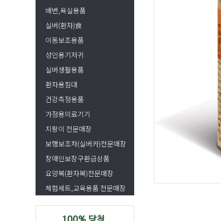
배변,욕실용품
실버(환자)食
이동보조용품
성인용기저귀
실버생활용품
환자용침대
건강측정용품
가정용의료기기
지팡이 전문매장
보행보조차(실버카)전문매장
장애인보장구환급상품
요양복(환자복)전문매장
체험세트,교육용품 전문매장