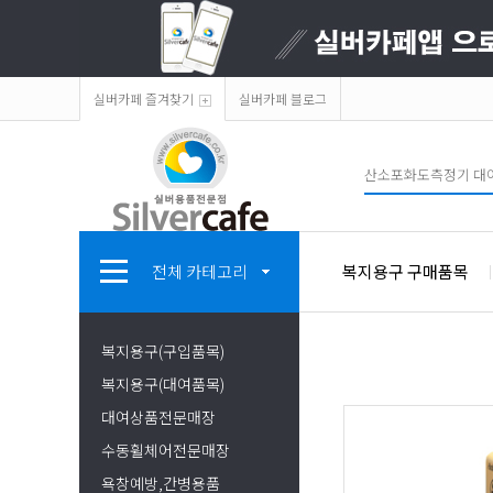
실버카페 즐겨찾기
실버카페 블로그
전체 카테고리
복지용구 구매품목
복지용구(구입품목)
복지용구(대여품목)
대여상품전문매장
수동휠체어전문매장
욕창예방,간병용품