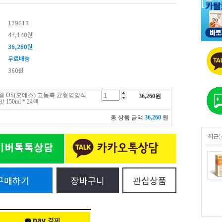
179613
47,140원
36,260
원
무료배송
360원
 OS(오에스) 고농축 균형영양식
36,260
원
50ml * 24팩
총 상품 금액
36,260
원
최근
구매하기
장바구니
관심상품