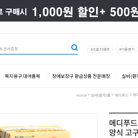
#의료기대여
#이동변기
복지용구 대여품목
장애보장구 환급상품 전문매장
실버(환
>
>
> 메
Home
실버(환자)食
메디푸드
메디푸드 
양식 고구